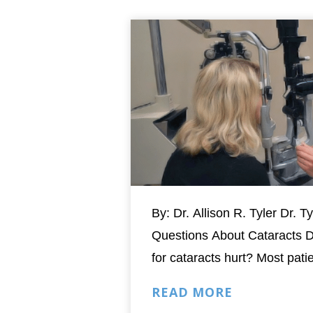
By: Dr. Allison R. Tyler Dr.
Questions About Cataracts 
for cataracts hurt? Most patie
pain during and after surgery
READ MORE
the procedure your eye is n