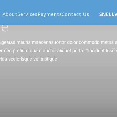
About
Services
Payments
Contact Us
SNELLV
re
. Egestas mauris maecenas tortor dolor commodo metus 
per nec pretium quam auctor aliquet porta. Tincidunt fusce
ida scelerisque vel tristique