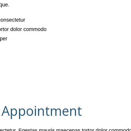
ique.
consectetur
ortor dolor commodo
rper
 Appointment
ectetur. Egestas mauris maecenas tortor dolor commodo 