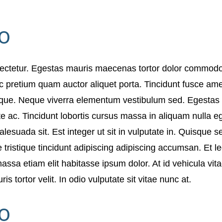
o
ectetur. Egestas mauris maecenas tortor dolor commodo 
 pretium quam auctor aliquet porta. Tincidunt fusce amet 
stique. Neque viverra elementum vestibulum sed. Egestas
e ac. Tincidunt lobortis cursus massa in aliquam nulla e
esuada sit. Est integer ut sit in vulputate in. Quisque s
e tristique tincidunt adipiscing adipiscing accumsan. Et lec
sa etiam elit habitasse ipsum dolor. At id vehicula vita
 tortor velit. In odio vulputate sit vitae nunc at.
o