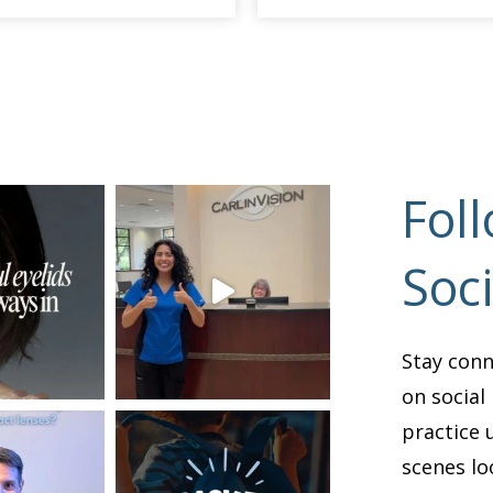
surgery.
Fol
Soc
Stay conn
on social 
practice 
scenes lo