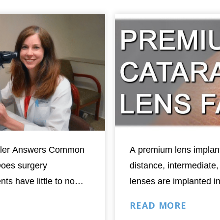
 Tyler Answers Common
A premium lens implant
Does surgery
distance, intermediate
nts have little to no
lenses are implanted in
 for cataracts. During
the eye’s natural lens 
READ MORE
umb and you receive
cataract surgery or ref