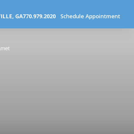
Home
Interior Page
ILLE, GA
770.979.2020
Schedule Appointment
amet